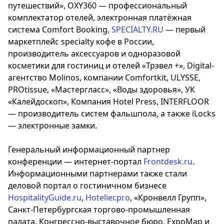
путешествий», OXY360 — профессиональный
комплектатор отелей, электронная платёжная
система Comfort Booking,
SPECIALTY.RU
— первый
маркетплейс specialty кофе в России,
производитель аксессуаров и одноразовой
косметики для гостиниц и отелей «Трэвел +», Digital-
агентство Molinos, компании Comfortkit, ULYSSE,
PROtissue, «Мастергласс», «Воды здоровья», УК
«Калейдоскоп», Компания Hotel Press, INTERFLOOR
— производитель систем фальшпола, а также iLocks
— электронные замки.
Генеральный информационный партнер
конференции — интернет-портал
Frontdesk.ru
.
Информационными партнерами также стали
деловой портал о гостиничном бизнесе
HospitalityGuide.ru
,
Hotelier.pro
, «Кронвелл Групп»,
Санкт-Петербургская торгово-промышленная
палата, Конгрессно-выставочное бюро, ExpoMap и