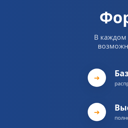
Фо
В каждом 
возможн
Ба
➔
расп
Вы
➔
полн