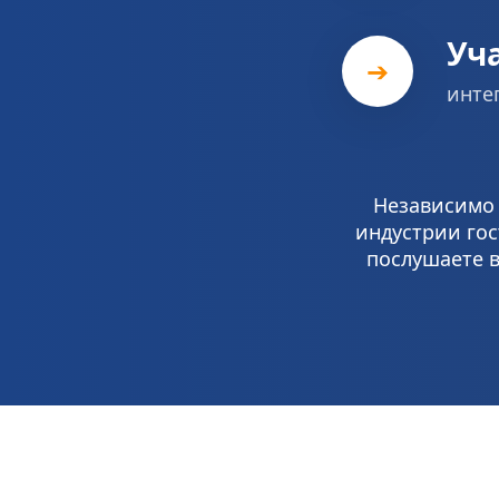
Уч
➔
инте
Независимо 
индустрии го
послушаете в