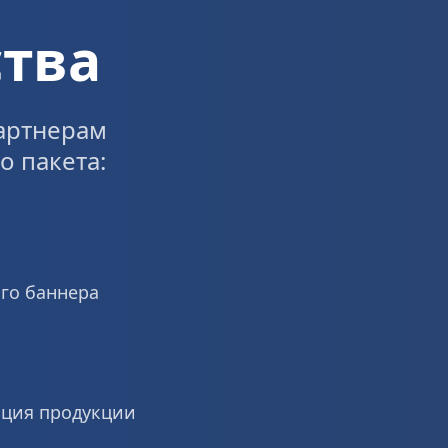
тва
ртнерам  
 пакета:
го баннера
ация продукции