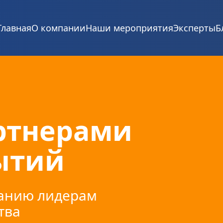
Главная
О компании
Наши мероприятия
Эксперты
Б
ртнерами 
ытий
анию лидерам 
тва