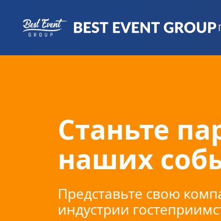
Станьте па
наших соб
Представьте свою комп
индустрии гостеприимс