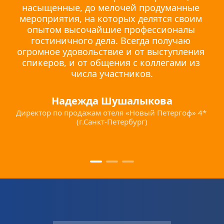
насыщенные, до мелочей продуманные 
мероприятия, на которых делятся своим 
опытом высочайшие профессионалы 
гостиничного дела. Всегда получаю 
огромное удовольствие и от выступления 
спикеров, и от общения с коллегами из 
числа участников.
Надежда Шушалыкова
Директор по продажам отеля «Новый Петергоф» 4* 
(г.Санкт-Петербург)